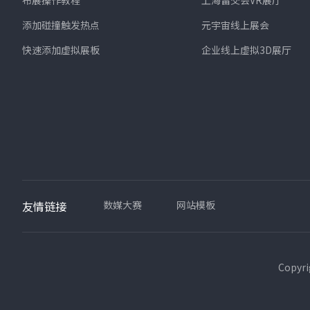
布展操作教程
上海留交会VR展厅
添加碰撞触发热点
元宇宙线上展会
快速添加虚拟展板
企业线上虚拟3D展厅
友情链接
数媒大赛
网站模板
Copyr