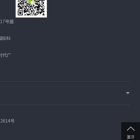
17号盛
国际科
时代广
02614号
置顶